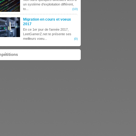
un système d'exploitation différent,
to...
(10)
Migration en cours et voeux
2017
En ce 1er jour de l'année 2017,
LeetGamerZ.net te présente ses
meilleurs voeu...
(0)
pétitions