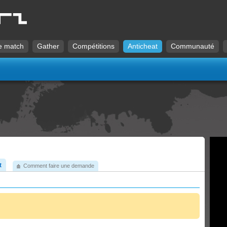
e match
Gather
Compétitions
Anticheat
Communauté
t
Comment faire une demande