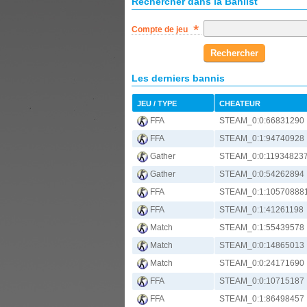
Rechercher dans la Banlist
Compte de jeu
Les derniers bannis
JEU / TYPE
CHEATEUR
FFA
STEAM_0:0:66831290
FFA
STEAM_0:1:94740928
Gather
STEAM_0:0:11934823
Gather
STEAM_0:0:54262894
FFA
STEAM_0:1:10570888
FFA
STEAM_0:1:41261198
Match
STEAM_0:1:55439578
Match
STEAM_0:0:14865013
Match
STEAM_0:0:24171690
FFA
STEAM_0:0:10715187
FFA
STEAM_0:1:86498457