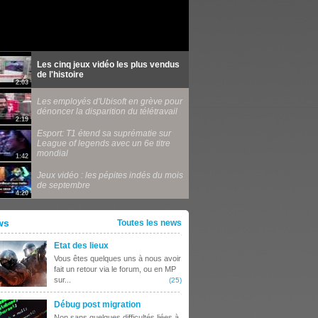
Les cinq jeux vidéo les plus vendus
de l'histoire
2:03
Les employés d'Ubisoft en grève pour
dénoncer la disparition du télétravail
2:19
Esport: T1 étend sa suprématie sur
League of legends avec un 6e titre
mondial
1:42
Jeux vidéo : les pépites indés du mois
de septembre
4:20
ws
Toutes les news
Etat des lieux
Vous êtes quelques uns à nous avoir
fait un retour via le forum, ou en MP
sur...
(25)
Débug post migration
Non sans quelques difficultés liées à