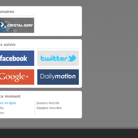
tenaires
s suivre
ce moment
rs en ligne
joueurs inscrits
hs
équipes inscrites
ers