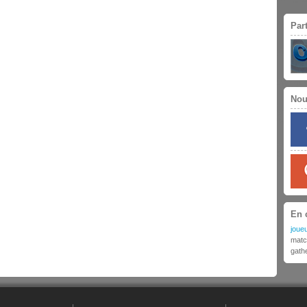
Par
Nou
En 
joueu
matc
gath