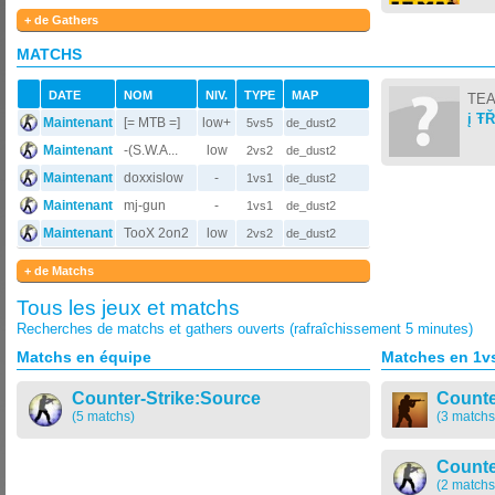
+ de Gathers
MATCHS
DATE
NOM
NIV.
TYPE
MAP
TEA
į Ŧ
Maintenant
[= MTB =]
low+
5vs5
de_dust2
Maintenant
-(S.W.A...
low
2vs2
de_dust2
Maintenant
doxxislow
-
1vs1
de_dust2
Maintenant
mj-gun
-
1vs1
de_dust2
Maintenant
TooX 2on2
low
2vs2
de_dust2
+ de Matchs
Tous les jeux et matchs
Recherches de matchs et gathers ouverts (rafraîchissement 5 minutes)
Matchs en équipe
Matches en 1v
Counter-Strike:Source
Counte
(5 matchs)
(3 matchs
Counte
(2 matchs