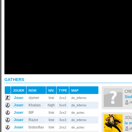
GATHERS
JOUER
NOM
NIV.
TYPE
MAP
CRE
Sto
Jouer
slymer
low
2vs2
de_inferno
of
Jouer
Khalais
high
5vs5
de_inferno
Jouer
BtF
low
2vs2
de_aztec
JOU
Jouer
Razor
low
3vs3
de_inferno
le 
Jouer
bistouflax
low
2vs2
de_aztec
of