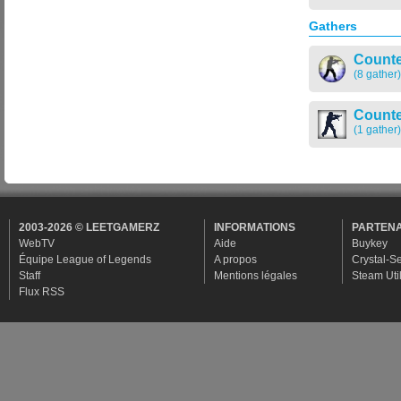
Gathers
Counte
(8 gather)
Counte
(1 gather)
2003-2026 © LEETGAMERZ
INFORMATIONS
PARTENA
WebTV
Aide
Buykey
Équipe League of Legends
A propos
Crystal-S
Staff
Mentions légales
Steam Util
Flux RSS