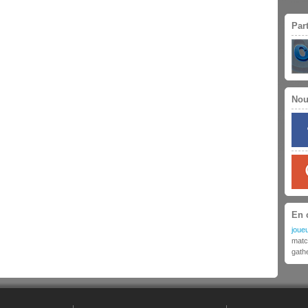
Par
Nou
En 
joueu
matc
gath