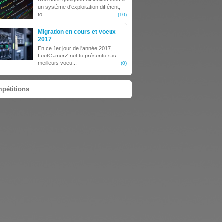
un système d'exploitation différent,
to...
(10)
Migration en cours et voeux
2017
En ce 1er jour de l'année 2017,
LeetGamerZ.net te présente ses
meilleurs voeu...
(0)
pétitions