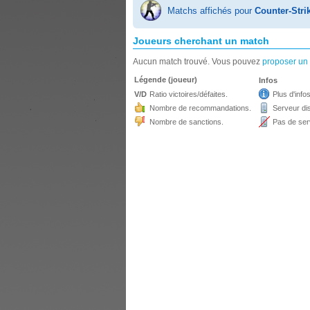
Matchs affichés pour
Counter-Stri
Joueurs cherchant un match
Aucun match trouvé. Vous pouvez
proposer un
Légende (joueur)
Infos
V/D
Ratio victoires/défaites.
Plus d'infos
Nombre de recommandations.
Serveur dis
Nombre de sanctions.
Pas de ser