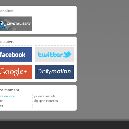
tenaires
s suivre
ce moment
rs en ligne
joueurs inscrits
hs
équipes inscrites
ers