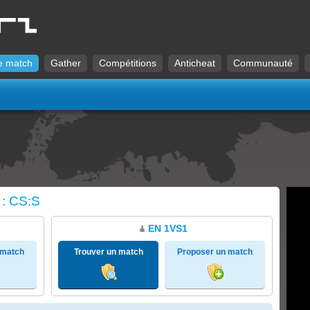
e match
Gather
Compétitions
Anticheat
Communauté
 : CS:S
EN 1VS1
 match
Trouver un match
Proposer un match