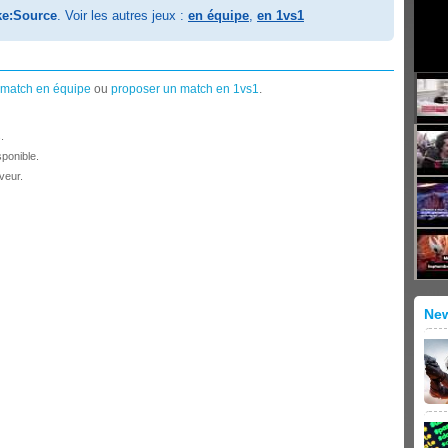
ke:Source
. Voir les autres jeux :
en équipe
,
en 1vs1
 match en équipe
ou
proposer un match en 1vs1
.
.
ponible.
veur.
Ne