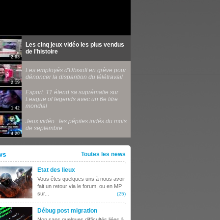
Les cinq jeux vidéo les plus vendus
de l'histoire
2:03
Les employés d'Ubisoft en grève pour
dénoncer la disparition du télétravail
2:19
Esport: T1 étend sa suprématie sur
League of legends avec un 6e titre
mondial
1:42
Jeux vidéo : les pépites indés du mois
de septembre
4:20
ws
Toutes les news
Etat des lieux
Vous êtes quelques uns à nous avoir
fait un retour via le forum, ou en MP
sur...
(25)
Débug post migration
Non sans quelques difficultés liées à