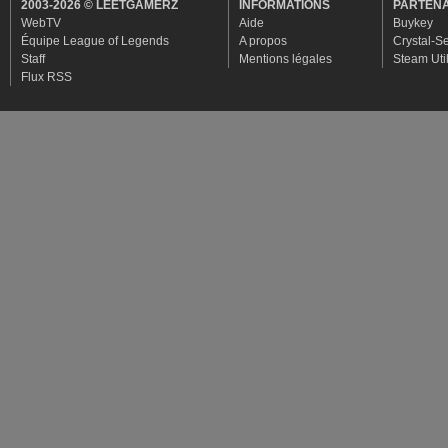
2003-2026 © LEETGAMERZ
INFORMATIONS
PARTENA
WebTV
Aide
Buykey
Équipe League of Legends
A propos
Crystal-S
Staff
Mentions légales
Steam Util
Flux RSS