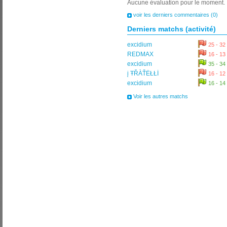
Aucune évaluation pour le moment.
voir les derniers commentaires (0)
Derniers matchs (activité)
excidium
25 - 32
REDMAX
16 - 13
excidium
35 - 34
į ŦŘÀŤĖŁŁİ
16 - 12
excidium
16 - 14
Voir les autres matchs