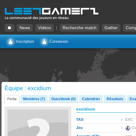
News
Vidéos
|
Recherche match
Gather
Comp
Inscription
Connexion
Équipe : excidium
Fiche
Membres (7)
Guestbook (0)
Calendrier
Résultats
Eva
excidium
TAG
EXC
Jeu
Co