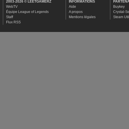
2003-2026 © LEETGAMERZ
INFORMATIONS
PARTENA
WebTV
Aide
Buykey
Équipe League of Legends
A propos
Crystal-S
Staff
Mentions légales
Steam Util
Flux RSS