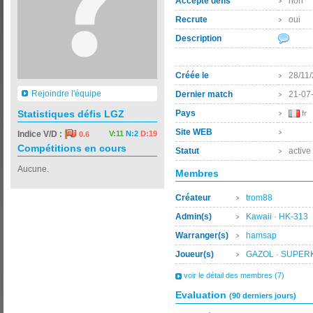
Accepte défis
non
Recrute
oui
Description
Créée le
28/11
Rejoindre l'équipe
Dernier match
21-07
Statistiques défis LGZ
Pays
fr
Site WEB
Indice V/D :
V:11
N:2
D:19
0.6
Compétitions en cours
Statut
active
Aucune.
Membres
Créateur
trom88
Admin(s)
Kawaii
·
HK-313
Warranger(s)
hamsap
Joueur(s)
GAZOL
·
SUPER
voir le détail des membres (7)
Evaluation
(90 derniers jours)