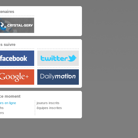
tenaires
s suivre
ce moment
rs en ligne
joueurs inscrits
hs
équipes inscrites
ers