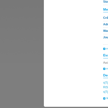
Sta
Me
Cré
Adm
War
Jou
v
Ev
Auc
v
De
s|T|
RIS
s|T|
V