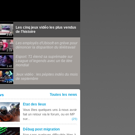
Les cinq jeux vidéo les plus vendus
de l'histoire
2:03
Les employés d'Ubisoft en grève pour
dénoncer la disparition du télétravail
2:19
Esport: T1 étend sa suprématie sur
League of legends avec un 6e titre
mondial
1:42
Jeux vidéo : les pépites indés du mois
de septembre
4:20
ws
Toutes les news
Etat des lieux
Vous êtes quelques uns à nous avoir
fait un retour via le forum, ou en MP
sur...
(25)
Débug post migration
Non sans quelques difficultés liées à