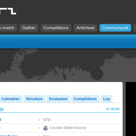
e match
Gather
Compétitions
Anticheat
Communauté
Calendrier
Résultats
Evaluation
Compétitions
Log
|x
ID:36345
G
s|T|x
u
Counter-Strike:Source