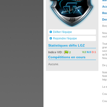
Niv
Acc
Rec
Des
Bonj
Défier l'équipe
Nou
rec
Rejoindre l'équipe
Tout
Statistiques défis LGZ
gra
sect
Indice V/D :
V:2
N:0
D:1
2
qu'à
Compétitions en cours
Nous
Aucune.
De p
Notr
Notr
http
La s
Cou
Cou