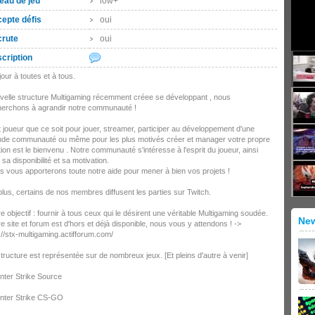
eau de jeu
low+
epte défis
oui
rute
oui
cription
our à toutes et à tous.
velle structure Multigaming récemment créee se développant , nous
herchons à agrandir notre communauté !
 joueur que ce soit pour jouer, streamer, participer au développement d'une
nde communauté ou même pour les plus motivés créer et manager votre propre
ion est le bienvenu . Notre communauté s'intéresse à l'esprit du joueur, ainsi
 sa disponibilité et sa motivation.
 vous apporterons toute notre aide pour mener à bien vos projets !
lus, certains de nos membres diffusent les parties sur Twitch.
e objectif : fournir à tous ceux qui le désirent une véritable Multigaming soudée.
Ne
e site et forum est d'hors et déjà disponible, nous vous y attendons ! ->
://stx-multigaming.actifforum.com/
tructure est représentée sur de nombreux jeux. [Et pleins d'autre à venir]
nter Strike Source
nter Strike CS-GO