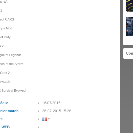
craft
Z1
ject CARS
ry's Mod
 of Duty
a 2
Com
gue of Legends
oes of the Storm
Craft 2
rwatch
 Survival Evolved
ée le
16/07/2015
nier match
26-07-2015 15:28
ys
fr
e WEB