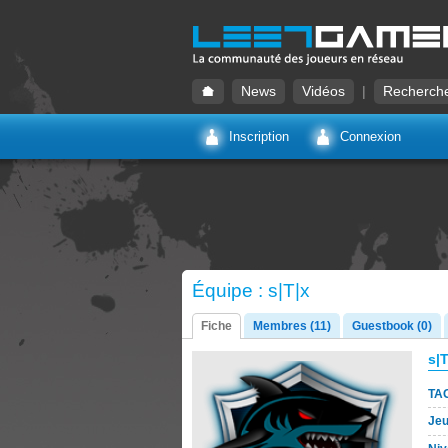
News
Vidéos
|
Recherch
Inscription
Connexion
Équipe : s|T|x
Fiche
Membres (11)
Guestbook (0)
s|T
TA
Je