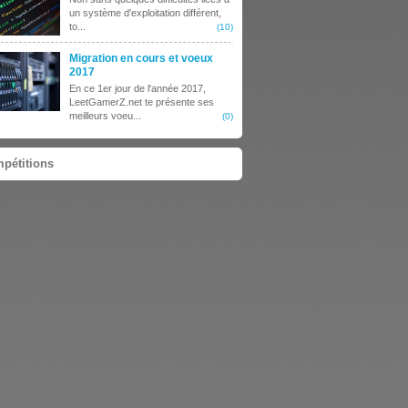
un système d'exploitation différent,
to...
(10)
Migration en cours et voeux
2017
En ce 1er jour de l'année 2017,
LeetGamerZ.net te présente ses
meilleurs voeu...
(0)
pétitions