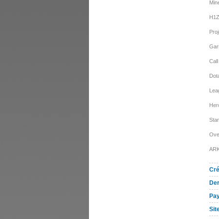
Mine
H1
Pro
Gar
Call
Dot
Lea
Her
Star
Ove
ARK
Cré
Der
Pa
Sit