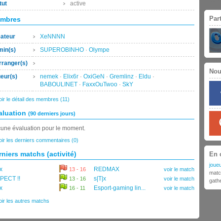
tut
active
Par
mbres
ateur
XeNNNN
in(s)
SUPEROBINHO
·
Olympe
ranger(s)
Nou
eur(s)
nemek
·
Elix6r
·
OxiGeN
·
Gremlinz
·
Eldu
·
BABOULINET
·
FaxxOuTwoo
·
SkY
oir le détail des membres (11)
aluation
(90 derniers jours)
une évaluation pour le moment.
oir les derniers commentaires (0)
rniers matchs (activité)
En 
joueu
x
REDMAX
13 - 16
voir le match
matc
PECT !!
s|T|x
13 - 16
voir le match
gath
x
Esport-gaming lin...
16 - 11
voir le match
oir les autres matchs